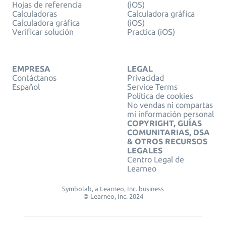
Hojas de referencia
(iOS)
Calculadoras
Calculadora gráfica
Calculadora gráfica
(iOS)
Verificar solución
Practica (iOS)
EMPRESA
LEGAL
Contáctanos
Privacidad
Español
Service Terms
Política de cookies
No vendas ni compartas
mi información personal
COPYRIGHT, GUÍAS
COMUNITARIAS, DSA
& OTROS RECURSOS
LEGALES
Centro Legal de
Learneo
Symbolab, a Learneo, Inc. business
© Learneo, Inc. 2024