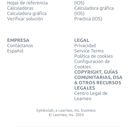
Hojas de referencia
(iOS)
Calculadoras
Calculadora gráfica
Calculadora gráfica
(iOS)
Verificar solución
Practica (iOS)
EMPRESA
LEGAL
Contáctanos
Privacidad
Español
Service Terms
Política de cookies
Configuración de
Cookies
COPYRIGHT, GUÍAS
COMUNITARIAS, DSA
& OTROS RECURSOS
LEGALES
Centro Legal de
Learneo
Symbolab, a Learneo, Inc. business
© Learneo, Inc. 2024