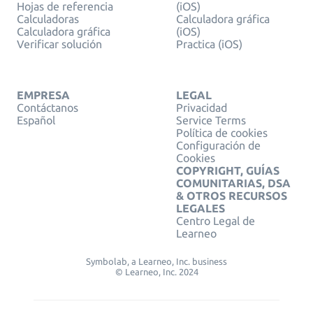
Hojas de referencia
(iOS)
Calculadoras
Calculadora gráfica
Calculadora gráfica
(iOS)
Verificar solución
Practica (iOS)
EMPRESA
LEGAL
Contáctanos
Privacidad
Español
Service Terms
Política de cookies
Configuración de
Cookies
COPYRIGHT, GUÍAS
COMUNITARIAS, DSA
& OTROS RECURSOS
LEGALES
Centro Legal de
Learneo
Symbolab, a Learneo, Inc. business
© Learneo, Inc. 2024