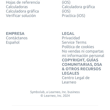
Hojas de referencia
(iOS)
Calculadoras
Calculadora gráfica
Calculadora gráfica
(iOS)
Verificar solución
Practica (iOS)
EMPRESA
LEGAL
Contáctanos
Privacidad
Español
Service Terms
Política de cookies
No vendas ni compartas
mi información personal
COPYRIGHT, GUÍAS
COMUNITARIAS, DSA
& OTROS RECURSOS
LEGALES
Centro Legal de
Learneo
Symbolab, a Learneo, Inc. business
© Learneo, Inc. 2024