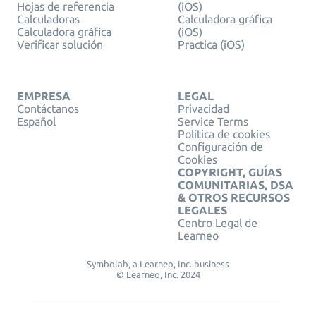
Hojas de referencia
(iOS)
Calculadoras
Calculadora gráfica
Calculadora gráfica
(iOS)
Verificar solución
Practica (iOS)
EMPRESA
LEGAL
Contáctanos
Privacidad
Español
Service Terms
Política de cookies
Configuración de
Cookies
COPYRIGHT, GUÍAS
COMUNITARIAS, DSA
& OTROS RECURSOS
LEGALES
Centro Legal de
Learneo
Symbolab, a Learneo, Inc. business
© Learneo, Inc. 2024