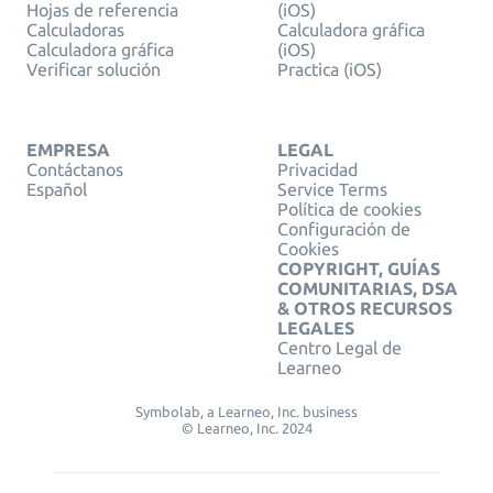
Hojas de referencia
(iOS)
Calculadoras
Calculadora gráfica
Calculadora gráfica
(iOS)
Verificar solución
Practica (iOS)
EMPRESA
LEGAL
Contáctanos
Privacidad
Español
Service Terms
Política de cookies
Configuración de
Cookies
COPYRIGHT, GUÍAS
COMUNITARIAS, DSA
& OTROS RECURSOS
LEGALES
Centro Legal de
Learneo
Symbolab, a Learneo, Inc. business
© Learneo, Inc. 2024