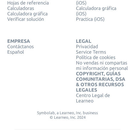
Hojas de referencia
(iOS)
Calculadoras
Calculadora gráfica
Calculadora gráfica
(iOS)
Verificar solución
Practica (iOS)
EMPRESA
LEGAL
Contáctanos
Privacidad
Español
Service Terms
Política de cookies
No vendas ni compartas
mi información personal
COPYRIGHT, GUÍAS
COMUNITARIAS, DSA
& OTROS RECURSOS
LEGALES
Centro Legal de
Learneo
Symbolab, a Learneo, Inc. business
© Learneo, Inc. 2024