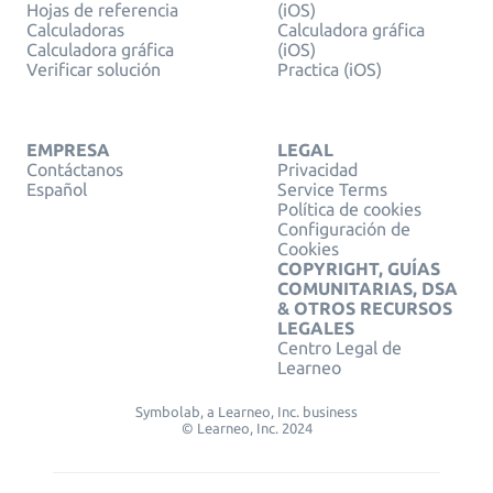
Hojas de referencia
(iOS)
Calculadoras
Calculadora gráfica
Calculadora gráfica
(iOS)
Verificar solución
Practica (iOS)
EMPRESA
LEGAL
Contáctanos
Privacidad
Español
Service Terms
Política de cookies
Configuración de
Cookies
COPYRIGHT, GUÍAS
COMUNITARIAS, DSA
& OTROS RECURSOS
LEGALES
Centro Legal de
Learneo
Symbolab, a Learneo, Inc. business
© Learneo, Inc. 2024