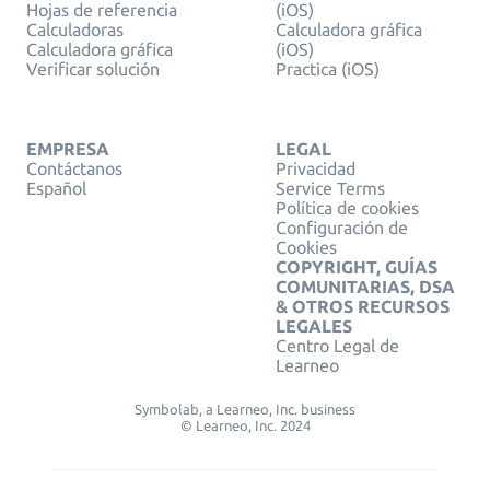
Hojas de referencia
(iOS)
Calculadoras
Calculadora gráfica
Calculadora gráfica
(iOS)
Verificar solución
Practica (iOS)
EMPRESA
LEGAL
Contáctanos
Privacidad
Español
Service Terms
Política de cookies
Configuración de
Cookies
COPYRIGHT, GUÍAS
COMUNITARIAS, DSA
& OTROS RECURSOS
LEGALES
Centro Legal de
Learneo
Symbolab, a Learneo, Inc. business
© Learneo, Inc. 2024