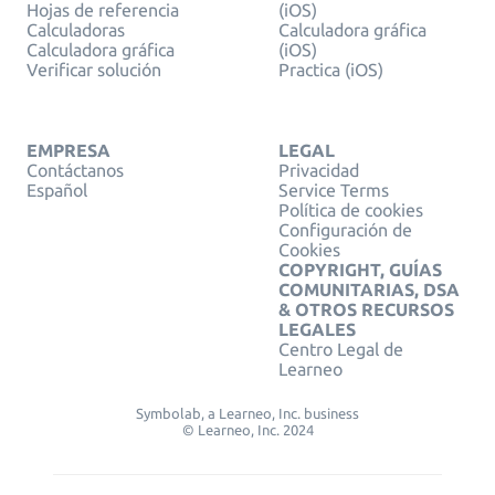
Hojas de referencia
(iOS)
Calculadoras
Calculadora gráfica
Calculadora gráfica
(iOS)
Verificar solución
Practica (iOS)
EMPRESA
LEGAL
Contáctanos
Privacidad
Español
Service Terms
Política de cookies
Configuración de
Cookies
COPYRIGHT, GUÍAS
COMUNITARIAS, DSA
& OTROS RECURSOS
LEGALES
Centro Legal de
Learneo
Symbolab, a Learneo, Inc. business
© Learneo, Inc. 2024