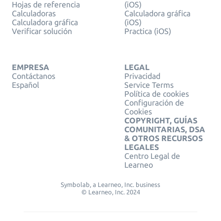
Hojas de referencia
(iOS)
Calculadoras
Calculadora gráfica
Calculadora gráfica
(iOS)
Verificar solución
Practica (iOS)
EMPRESA
LEGAL
Contáctanos
Privacidad
Español
Service Terms
Política de cookies
Configuración de
Cookies
COPYRIGHT, GUÍAS
COMUNITARIAS, DSA
& OTROS RECURSOS
LEGALES
Centro Legal de
Learneo
Symbolab, a Learneo, Inc. business
© Learneo, Inc. 2024