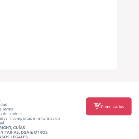
L
idad
Comentarios
e Terms
ca de cookies
das ni compartas mi información
nal
IGHT, GUÍAS
NITARIAS, DSA & OTROS
RSOS LEGALES