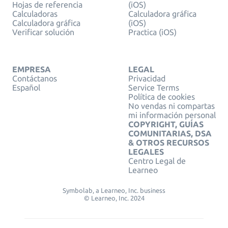
Hojas de referencia
(iOS)
Calculadoras
Calculadora gráfica
Calculadora gráfica
(iOS)
Verificar solución
Practica (iOS)
EMPRESA
LEGAL
Contáctanos
Privacidad
Español
Service Terms
Política de cookies
No vendas ni compartas
mi información personal
COPYRIGHT, GUÍAS
COMUNITARIAS, DSA
& OTROS RECURSOS
LEGALES
Centro Legal de
Learneo
Symbolab, a Learneo, Inc. business
© Learneo, Inc. 2024