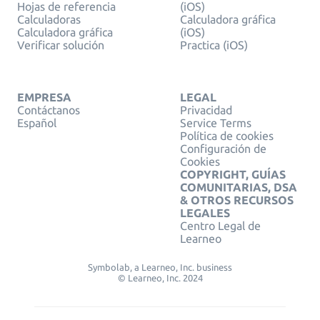
Hojas de referencia
(iOS)
Calculadoras
Calculadora gráfica
Calculadora gráfica
(iOS)
Verificar solución
Practica (iOS)
EMPRESA
LEGAL
Contáctanos
Privacidad
Español
Service Terms
Política de cookies
Configuración de
Cookies
COPYRIGHT, GUÍAS
COMUNITARIAS, DSA
& OTROS RECURSOS
LEGALES
Centro Legal de
Learneo
Symbolab, a Learneo, Inc. business
© Learneo, Inc. 2024