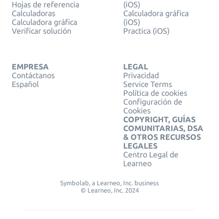
Hojas de referencia
(iOS)
Calculadoras
Calculadora gráfica
Calculadora gráfica
(iOS)
Verificar solución
Practica (iOS)
EMPRESA
LEGAL
Contáctanos
Privacidad
Español
Service Terms
Política de cookies
Configuración de
Cookies
COPYRIGHT, GUÍAS
COMUNITARIAS, DSA
& OTROS RECURSOS
LEGALES
Centro Legal de
Learneo
Symbolab, a Learneo, Inc. business
© Learneo, Inc. 2024