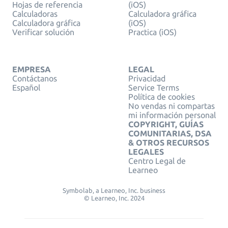
Hojas de referencia
(iOS)
Calculadoras
Calculadora gráfica
Calculadora gráfica
(iOS)
Verificar solución
Practica (iOS)
EMPRESA
LEGAL
Contáctanos
Privacidad
Español
Service Terms
Política de cookies
No vendas ni compartas
mi información personal
COPYRIGHT, GUÍAS
COMUNITARIAS, DSA
& OTROS RECURSOS
LEGALES
Centro Legal de
Learneo
Symbolab, a Learneo, Inc. business
© Learneo, Inc. 2024