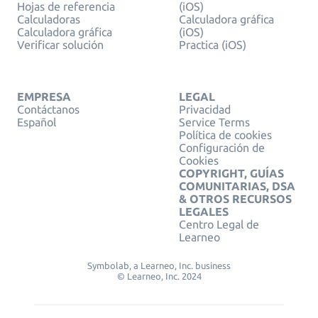
Hojas de referencia
(iOS)
Calculadoras
Calculadora gráfica
Calculadora gráfica
(iOS)
Verificar solución
Practica (iOS)
EMPRESA
LEGAL
Contáctanos
Privacidad
Español
Service Terms
Política de cookies
Configuración de
Cookies
COPYRIGHT, GUÍAS
COMUNITARIAS, DSA
& OTROS RECURSOS
LEGALES
Centro Legal de
Learneo
Symbolab, a Learneo, Inc. business
© Learneo, Inc. 2024