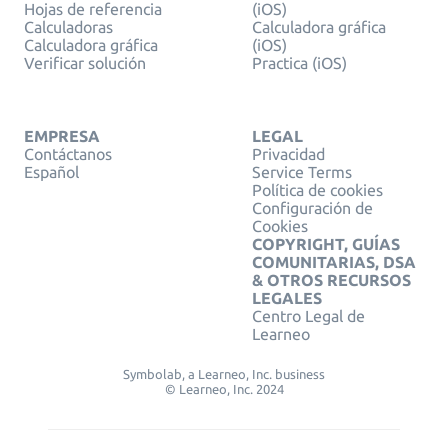
Hojas de referencia
(iOS)
Calculadoras
Calculadora gráfica
Calculadora gráfica
(iOS)
Verificar solución
Practica (iOS)
EMPRESA
LEGAL
Contáctanos
Privacidad
Español
Service Terms
Política de cookies
Configuración de
Cookies
COPYRIGHT, GUÍAS
COMUNITARIAS, DSA
& OTROS RECURSOS
LEGALES
Centro Legal de
Learneo
Symbolab, a Learneo, Inc. business
© Learneo, Inc. 2024