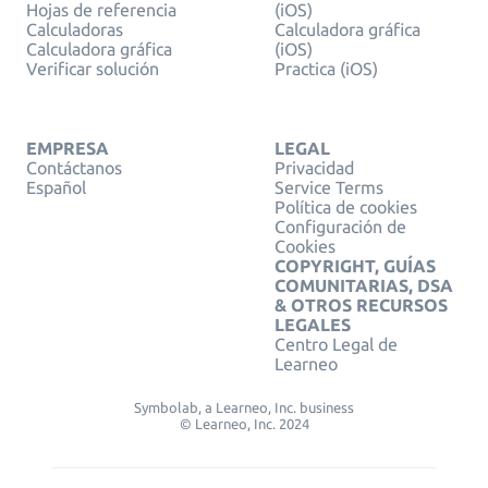
Hojas de referencia
(iOS)
Calculadoras
Calculadora gráfica
Calculadora gráfica
(iOS)
Verificar solución
Practica (iOS)
EMPRESA
LEGAL
Contáctanos
Privacidad
Español
Service Terms
Política de cookies
Configuración de
Cookies
COPYRIGHT, GUÍAS
COMUNITARIAS, DSA
& OTROS RECURSOS
LEGALES
Centro Legal de
Learneo
Symbolab, a Learneo, Inc. business
© Learneo, Inc. 2024