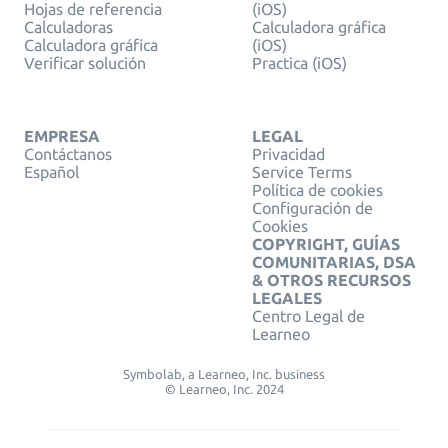
Hojas de referencia
(iOS)
Calculadoras
Calculadora gráfica
Calculadora gráfica
(iOS)
Verificar solución
Practica (iOS)
EMPRESA
LEGAL
Contáctanos
Privacidad
Español
Service Terms
Política de cookies
Configuración de
Cookies
COPYRIGHT, GUÍAS
COMUNITARIAS, DSA
& OTROS RECURSOS
LEGALES
Centro Legal de
Learneo
Symbolab, a Learneo, Inc. business
© Learneo, Inc. 2024