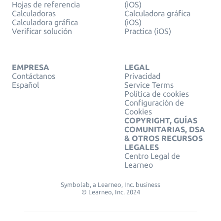
Hojas de referencia
(iOS)
Calculadoras
Calculadora gráfica
Calculadora gráfica
(iOS)
Verificar solución
Practica (iOS)
EMPRESA
LEGAL
Contáctanos
Privacidad
Español
Service Terms
Política de cookies
Configuración de
Cookies
COPYRIGHT, GUÍAS
COMUNITARIAS, DSA
& OTROS RECURSOS
LEGALES
Centro Legal de
Learneo
Symbolab, a Learneo, Inc. business
© Learneo, Inc. 2024