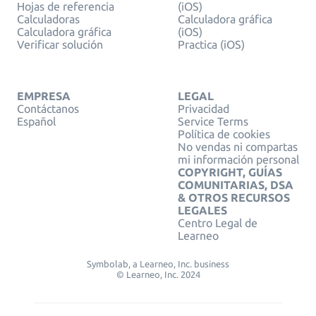
Hojas de referencia
(iOS)
Calculadoras
Calculadora gráfica
Calculadora gráfica
(iOS)
Verificar solución
Practica (iOS)
EMPRESA
LEGAL
Contáctanos
Privacidad
Español
Service Terms
Política de cookies
No vendas ni compartas
mi información personal
COPYRIGHT, GUÍAS
COMUNITARIAS, DSA
& OTROS RECURSOS
LEGALES
Centro Legal de
Learneo
Symbolab, a Learneo, Inc. business
© Learneo, Inc. 2024