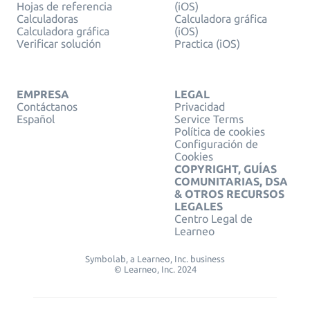
Hojas de referencia
(iOS)
Calculadoras
Calculadora gráfica
Calculadora gráfica
(iOS)
Verificar solución
Practica (iOS)
EMPRESA
LEGAL
Contáctanos
Privacidad
Español
Service Terms
Política de cookies
Configuración de
Cookies
COPYRIGHT, GUÍAS
COMUNITARIAS, DSA
& OTROS RECURSOS
LEGALES
Centro Legal de
Learneo
Symbolab, a Learneo, Inc. business
© Learneo, Inc. 2024