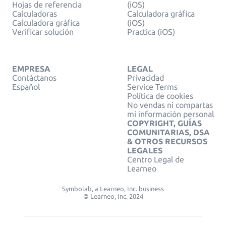
Hojas de referencia
(iOS)
Calculadoras
Calculadora gráfica
Calculadora gráfica
(iOS)
Verificar solución
Practica (iOS)
EMPRESA
LEGAL
Contáctanos
Privacidad
Español
Service Terms
Política de cookies
No vendas ni compartas
mi información personal
COPYRIGHT, GUÍAS
COMUNITARIAS, DSA
& OTROS RECURSOS
LEGALES
Centro Legal de
Learneo
Symbolab, a Learneo, Inc. business
© Learneo, Inc. 2024