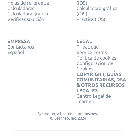
Hojas de referencia
(iOS)
Calculadoras
Calculadora gráfica
Calculadora gráfica
(iOS)
Verificar solución
Practica (iOS)
EMPRESA
LEGAL
Contáctanos
Privacidad
Español
Service Terms
Política de cookies
Configuración de
Cookies
COPYRIGHT, GUÍAS
COMUNITARIAS, DSA
& OTROS RECURSOS
LEGALES
Centro Legal de
Learneo
Symbolab, a Learneo, Inc. business
© Learneo, Inc. 2024