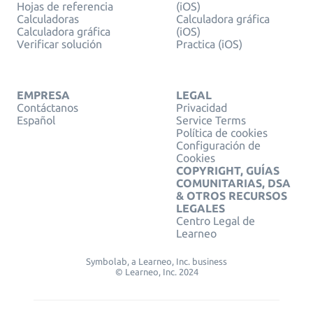
Hojas de referencia
(iOS)
Calculadoras
Calculadora gráfica
Calculadora gráfica
(iOS)
Verificar solución
Practica (iOS)
EMPRESA
LEGAL
Contáctanos
Privacidad
Español
Service Terms
Política de cookies
Configuración de
Cookies
COPYRIGHT, GUÍAS
COMUNITARIAS, DSA
& OTROS RECURSOS
LEGALES
Centro Legal de
Learneo
Symbolab, a Learneo, Inc. business
© Learneo, Inc. 2024