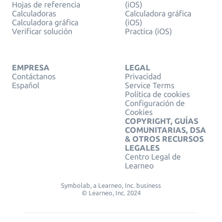
Hojas de referencia
(iOS)
Calculadoras
Calculadora gráfica
Calculadora gráfica
(iOS)
Verificar solución
Practica (iOS)
EMPRESA
LEGAL
Contáctanos
Privacidad
Español
Service Terms
Política de cookies
Configuración de
Cookies
COPYRIGHT, GUÍAS
COMUNITARIAS, DSA
& OTROS RECURSOS
LEGALES
Centro Legal de
Learneo
Symbolab, a Learneo, Inc. business
© Learneo, Inc. 2024