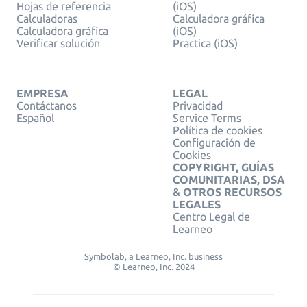
Hojas de referencia
(iOS)
Calculadoras
Calculadora gráfica
Calculadora gráfica
(iOS)
Verificar solución
Practica (iOS)
EMPRESA
LEGAL
Contáctanos
Privacidad
Español
Service Terms
Política de cookies
Configuración de
Cookies
COPYRIGHT, GUÍAS
COMUNITARIAS, DSA
& OTROS RECURSOS
LEGALES
Centro Legal de
Learneo
Symbolab, a Learneo, Inc. business
© Learneo, Inc. 2024