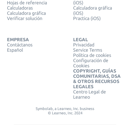
Hojas de referencia
(iOS)
Calculadoras
Calculadora gráfica
Calculadora gráfica
(iOS)
Verificar solución
Practica (iOS)
EMPRESA
LEGAL
Contáctanos
Privacidad
Español
Service Terms
Política de cookies
Configuración de
Cookies
COPYRIGHT, GUÍAS
COMUNITARIAS, DSA
& OTROS RECURSOS
LEGALES
Centro Legal de
Learneo
Symbolab, a Learneo, Inc. business
© Learneo, Inc. 2024