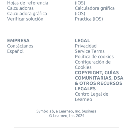
Hojas de referencia
(iOS)
Calculadoras
Calculadora gráfica
Calculadora gráfica
(iOS)
Verificar solución
Practica (iOS)
EMPRESA
LEGAL
Contáctanos
Privacidad
Español
Service Terms
Política de cookies
Configuración de
Cookies
COPYRIGHT, GUÍAS
COMUNITARIAS, DSA
& OTROS RECURSOS
LEGALES
Centro Legal de
Learneo
Symbolab, a Learneo, Inc. business
© Learneo, Inc. 2024