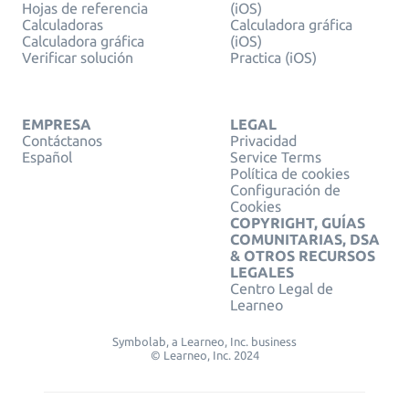
Hojas de referencia
(iOS)
Calculadoras
Calculadora gráfica
Calculadora gráfica
(iOS)
Verificar solución
Practica (iOS)
EMPRESA
LEGAL
Contáctanos
Privacidad
Español
Service Terms
Política de cookies
Configuración de
Cookies
COPYRIGHT, GUÍAS
COMUNITARIAS, DSA
& OTROS RECURSOS
LEGALES
Centro Legal de
Learneo
Symbolab, a Learneo, Inc. business
© Learneo, Inc. 2024