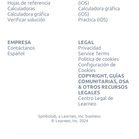
Hojas de referencia
(iOS)
Calculadoras
Calculadora gráfica
Calculadora gráfica
(iOS)
Verificar solución
Practica (iOS)
EMPRESA
LEGAL
Contáctanos
Privacidad
Español
Service Terms
Política de cookies
Configuración de
Cookies
COPYRIGHT, GUÍAS
COMUNITARIAS, DSA
& OTROS RECURSOS
LEGALES
Centro Legal de
Learneo
Symbolab, a Learneo, Inc. business
© Learneo, Inc. 2024