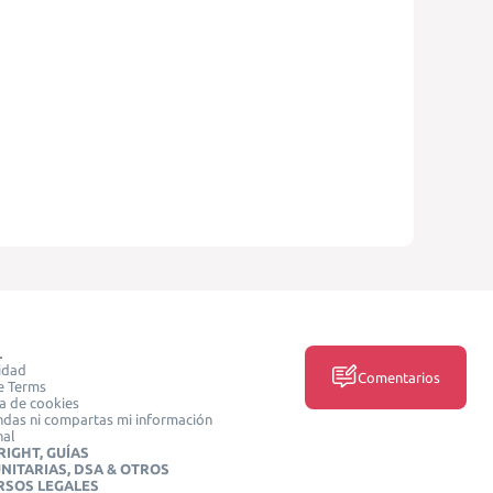
L
idad
Comentarios
e Terms
ca de cookies
das ni compartas mi información
nal
IGHT, GUÍAS
NITARIAS, DSA & OTROS
RSOS LEGALES