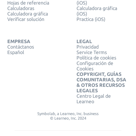
Hojas de referencia
(iOS)
Calculadoras
Calculadora gráfica
Calculadora gráfica
(iOS)
Verificar solución
Practica (iOS)
EMPRESA
LEGAL
Contáctanos
Privacidad
Español
Service Terms
Política de cookies
Configuración de
Cookies
COPYRIGHT, GUÍAS
COMUNITARIAS, DSA
& OTROS RECURSOS
LEGALES
Centro Legal de
Learneo
Symbolab, a Learneo, Inc. business
© Learneo, Inc. 2024