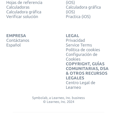
Hojas de referencia
(iOS)
Calculadoras
Calculadora gráfica
Calculadora gráfica
(iOS)
Verificar solución
Practica (iOS)
EMPRESA
LEGAL
Contáctanos
Privacidad
Español
Service Terms
Política de cookies
Configuración de
Cookies
COPYRIGHT, GUÍAS
COMUNITARIAS, DSA
& OTROS RECURSOS
LEGALES
Centro Legal de
Learneo
Symbolab, a Learneo, Inc. business
© Learneo, Inc. 2024