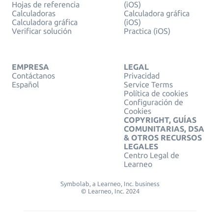
Hojas de referencia
(iOS)
Calculadoras
Calculadora gráfica
Calculadora gráfica
(iOS)
Verificar solución
Practica (iOS)
EMPRESA
LEGAL
Contáctanos
Privacidad
Español
Service Terms
Política de cookies
Configuración de
Cookies
COPYRIGHT, GUÍAS
COMUNITARIAS, DSA
& OTROS RECURSOS
LEGALES
Centro Legal de
Learneo
Symbolab, a Learneo, Inc. business
© Learneo, Inc. 2024