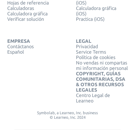
Hojas de referencia
(iOS)
Calculadoras
Calculadora gráfica
Calculadora gráfica
(iOS)
Verificar solución
Practica (iOS)
EMPRESA
LEGAL
Contáctanos
Privacidad
Español
Service Terms
Política de cookies
No vendas ni compartas
mi información personal
COPYRIGHT, GUÍAS
COMUNITARIAS, DSA
& OTROS RECURSOS
LEGALES
Centro Legal de
Learneo
Symbolab, a Learneo, Inc. business
© Learneo, Inc. 2024