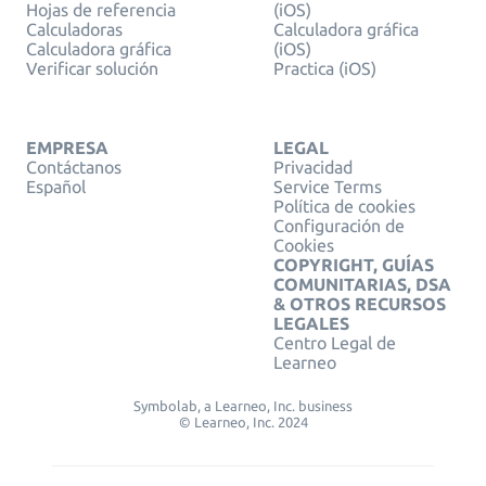
Hojas de referencia
(iOS)
Calculadoras
Calculadora gráfica
Calculadora gráfica
(iOS)
Verificar solución
Practica (iOS)
EMPRESA
LEGAL
Contáctanos
Privacidad
Español
Service Terms
Política de cookies
Configuración de
Cookies
COPYRIGHT, GUÍAS
COMUNITARIAS, DSA
& OTROS RECURSOS
LEGALES
Centro Legal de
Learneo
Symbolab, a Learneo, Inc. business
© Learneo, Inc. 2024