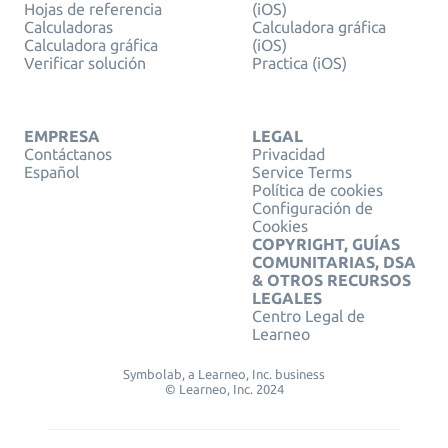
Hojas de referencia
(iOS)
Calculadoras
Calculadora gráfica
Calculadora gráfica
(iOS)
Verificar solución
Practica (iOS)
EMPRESA
LEGAL
Contáctanos
Privacidad
Español
Service Terms
Política de cookies
Configuración de
Cookies
COPYRIGHT, GUÍAS
COMUNITARIAS, DSA
& OTROS RECURSOS
LEGALES
Centro Legal de
Learneo
Symbolab, a Learneo, Inc. business
© Learneo, Inc. 2024