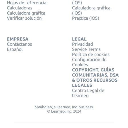
Hojas de referencia
(iOS)
Calculadoras
Calculadora gráfica
Calculadora gráfica
(iOS)
Verificar solución
Practica (iOS)
EMPRESA
LEGAL
Contáctanos
Privacidad
Español
Service Terms
Política de cookies
Configuración de
Cookies
COPYRIGHT, GUÍAS
COMUNITARIAS, DSA
& OTROS RECURSOS
LEGALES
Centro Legal de
Learneo
Symbolab, a Learneo, Inc. business
© Learneo, Inc. 2024