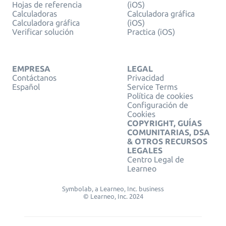
Hojas de referencia
(iOS)
Calculadoras
Calculadora gráfica
Calculadora gráfica
(iOS)
Verificar solución
Practica (iOS)
EMPRESA
LEGAL
Contáctanos
Privacidad
Español
Service Terms
Política de cookies
Configuración de
Cookies
COPYRIGHT, GUÍAS
COMUNITARIAS, DSA
& OTROS RECURSOS
LEGALES
Centro Legal de
Learneo
Symbolab, a Learneo, Inc. business
© Learneo, Inc. 2024