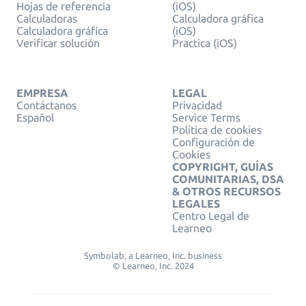
Hojas de referencia
(iOS)
Calculadoras
Calculadora gráfica
Calculadora gráfica
(iOS)
Verificar solución
Practica (iOS)
EMPRESA
LEGAL
Contáctanos
Privacidad
Español
Service Terms
Política de cookies
Configuración de
Cookies
COPYRIGHT, GUÍAS
COMUNITARIAS, DSA
& OTROS RECURSOS
LEGALES
Centro Legal de
Learneo
Symbolab, a Learneo, Inc. business
© Learneo, Inc. 2024