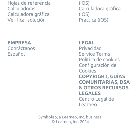
Hojas de referencia
(iOS)
Calculadoras
Calculadora gráfica
Calculadora gráfica
(iOS)
Verificar solución
Practica (iOS)
EMPRESA
LEGAL
Contáctanos
Privacidad
Español
Service Terms
Política de cookies
Configuración de
Cookies
COPYRIGHT, GUÍAS
COMUNITARIAS, DSA
& OTROS RECURSOS
LEGALES
Centro Legal de
Learneo
Symbolab, a Learneo, Inc. business
© Learneo, Inc. 2024