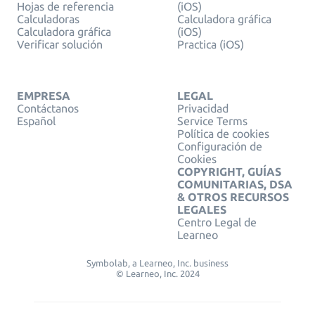
Hojas de referencia
(iOS)
Calculadoras
Calculadora gráfica
Calculadora gráfica
(iOS)
Verificar solución
Practica (iOS)
EMPRESA
LEGAL
Contáctanos
Privacidad
Español
Service Terms
Política de cookies
Configuración de
Cookies
COPYRIGHT, GUÍAS
COMUNITARIAS, DSA
& OTROS RECURSOS
LEGALES
Centro Legal de
Learneo
Symbolab, a Learneo, Inc. business
© Learneo, Inc. 2024