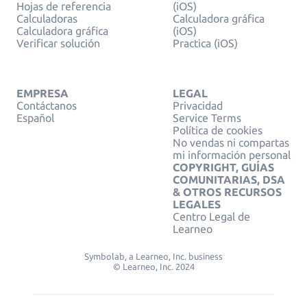
Hojas de referencia
(iOS)
Calculadoras
Calculadora gráfica
Calculadora gráfica
(iOS)
Verificar solución
Practica (iOS)
EMPRESA
LEGAL
Contáctanos
Privacidad
Español
Service Terms
Política de cookies
No vendas ni compartas
mi información personal
COPYRIGHT, GUÍAS
COMUNITARIAS, DSA
& OTROS RECURSOS
LEGALES
Centro Legal de
Learneo
Symbolab, a Learneo, Inc. business
© Learneo, Inc. 2024