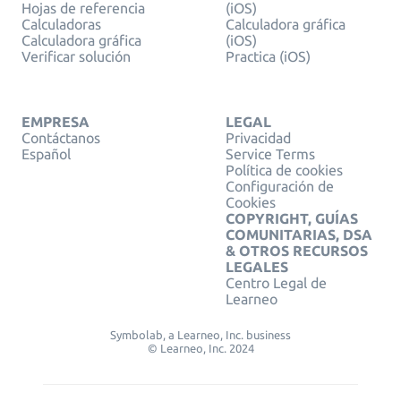
Hojas de referencia
(iOS)
Calculadoras
Calculadora gráfica
Calculadora gráfica
(iOS)
Verificar solución
Practica (iOS)
EMPRESA
LEGAL
Contáctanos
Privacidad
Español
Service Terms
Política de cookies
Configuración de
Cookies
COPYRIGHT, GUÍAS
COMUNITARIAS, DSA
& OTROS RECURSOS
LEGALES
Centro Legal de
Learneo
Symbolab, a Learneo, Inc. business
© Learneo, Inc. 2024