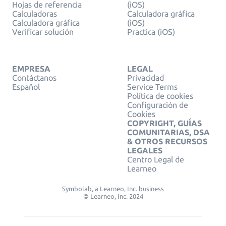
Hojas de referencia
(iOS)
Calculadoras
Calculadora gráfica
Calculadora gráfica
(iOS)
Verificar solución
Practica (iOS)
EMPRESA
LEGAL
Contáctanos
Privacidad
Español
Service Terms
Política de cookies
Configuración de
Cookies
COPYRIGHT, GUÍAS
COMUNITARIAS, DSA
& OTROS RECURSOS
LEGALES
Centro Legal de
Learneo
Symbolab, a Learneo, Inc. business
© Learneo, Inc. 2024