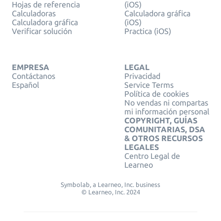
Hojas de referencia
(iOS)
Calculadoras
Calculadora gráfica
Calculadora gráfica
(iOS)
Verificar solución
Practica (iOS)
EMPRESA
LEGAL
Contáctanos
Privacidad
Español
Service Terms
Política de cookies
No vendas ni compartas
mi información personal
COPYRIGHT, GUÍAS
COMUNITARIAS, DSA
& OTROS RECURSOS
LEGALES
Centro Legal de
Learneo
Symbolab, a Learneo, Inc. business
© Learneo, Inc. 2024