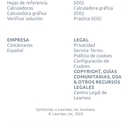
Hojas de referencia
(iOS)
Calculadoras
Calculadora gráfica
Calculadora gráfica
(iOS)
Verificar solución
Practica (iOS)
EMPRESA
LEGAL
Contáctanos
Privacidad
Español
Service Terms
Política de cookies
Configuración de
Cookies
COPYRIGHT, GUÍAS
COMUNITARIAS, DSA
& OTROS RECURSOS
LEGALES
Centro Legal de
Learneo
Symbolab, a Learneo, Inc. business
© Learneo, Inc. 2024