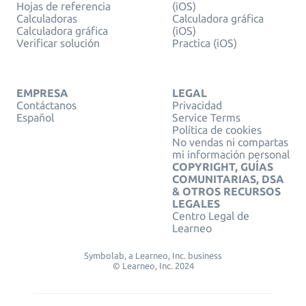
Hojas de referencia
(iOS)
Calculadoras
Calculadora gráfica
Calculadora gráfica
(iOS)
Verificar solución
Practica (iOS)
EMPRESA
LEGAL
Contáctanos
Privacidad
Español
Service Terms
Política de cookies
No vendas ni compartas
mi información personal
COPYRIGHT, GUÍAS
COMUNITARIAS, DSA
& OTROS RECURSOS
LEGALES
Centro Legal de
Learneo
Symbolab, a Learneo, Inc. business
© Learneo, Inc. 2024